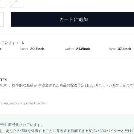
M
L
カートに追加
しています：
S
h
bust:
30.7inch
waist:
24.8inch
hips:
37.4inch
ATES
アプリコット
9.00)。
標準的な船積み 今注文された商品の配達予定日は八月15日 - 八月21日前で
ノースリーブ
スリムフィット
手洗い可,ドライクリーニング不可
 days via our approved carrier.
ラマダン, イド・アル・アドハー, イード・アル・フィトル
裏地あり
鉛筆
安全に暗号化されています。
情報を、あなたの情報を保護することに専念する信頼できる支払いプロバイダーとだけ
バックレス, コントラストスパンコール, スプリット