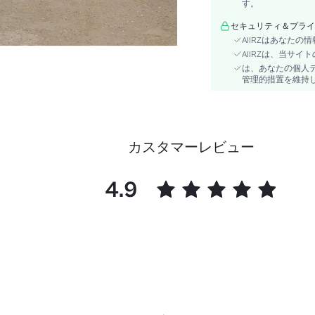
す。
長さ:
ネックライン:
セキュリティ＆プライ
AIIRZはあなた
透明度:
AIIRZは、当サ
パターンタイプ:
は、あなたの個人
スタイル:
管理的措置を維持
タイプ:
生地の伸縮性:
裏地:
カスタマーレビュー
ウエストライン:
コンポジション:
着用時期:
4.9
素材:
skc:
id: