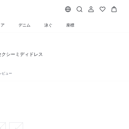
ェア
デニム
泳ぐ
座標
刺繍セクシーミディドレス
 レビュー