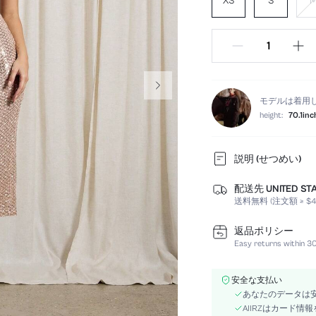
XS
S
モデルは着用
height:
70.1inc
説明 (せつめい)
配送先 UNITED ST
カラー:
送料無料 (注文額 ≥ $4
袖丈:
フィットタイプ:
返品ポリシー
お手入れ方法:
Easy returns within 30
祝日:
本体:
安全な支払い
ヘム形状:
あなたのデータは
詳細:
AIIRZはカード