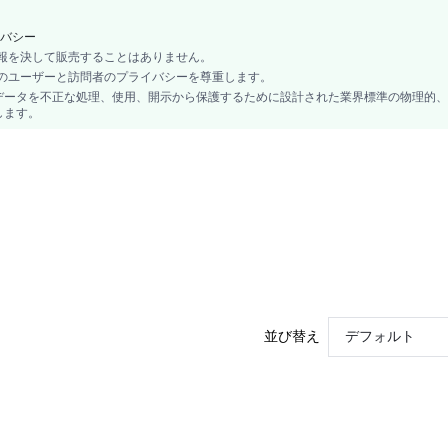
ミディ
バシー
ディープVネック
の情報を決して販売することはありません。
セミシアー
イトのユーザーと訪問者のプライバシーを尊重します。
プレーン, オールオーバープリント
データを不正な処理、使用、開示から保護するために設計された業界標準の物理的、
パーティー
します。
ボディコン, タンク, フィット
ノンストレッチ
93% ポリエステル, 7% ポリウレタン
Natural
95% ポリエステル, 5% ポリウレタン
フォーマル&イブニング
編み物生地
sz2409140188755865
47941345
並び替え
デフォルト