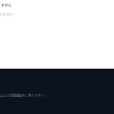
りません
ください
リシー
と
利用規約
をご覧ください。