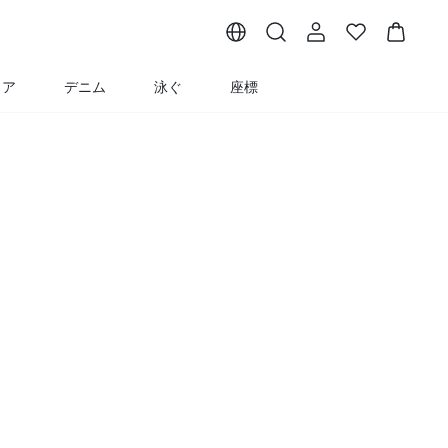
ェア
デニム
泳ぐ
座標