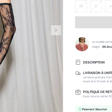
XS
S
Le modèle porte
height:
69.3in
DESCRIPTION
LIVRAISON À UNIT
Tour de taille:
Livraison gratuite (C
Type d'ajustement:
avant le le 14 août et 
Composition:
Occasion:
POLITIQUE DE RE
Easy returns within 30
Élasticité du tissu:
Encolure:
Longueur:
Paiement Sécurisé