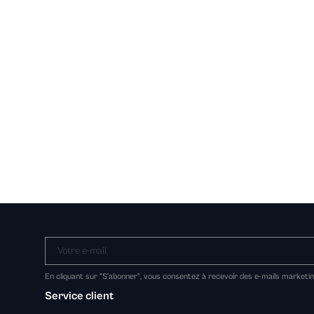
Votre e-mail
En cliquant sur "S'abonner", vous consentez à recevoir des e-mails marketi
Service client