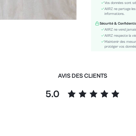
Vos données sont sé
Instructions d'entretien:
AIIRZ ne partage le
Détails:
informations.
Tissu/matériel:
Sécurité & Confidentia
Festivals:
AIIRZ ne vend jamais
Couleur:
AIIRZ respecte la vie
Type:
Maintenir des mesur
protéger vos données 
Type de motif:
Transparent:
Doublure:
Style:
AVIS DES CLIENTS
Ourlet/finition:
Longueur des manches:
5.0
skc:
id: