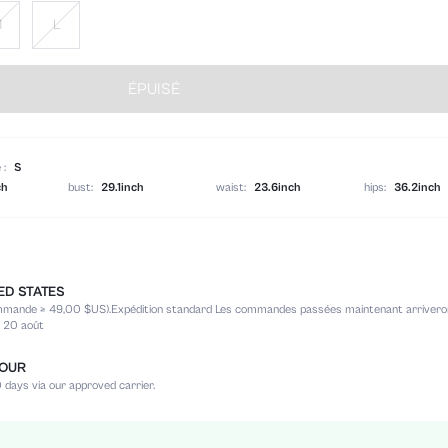
M
L
ÉPUISÉ
 :
S
ch
bust:
29.1inch
waist:
23.6inch
hips:
36.2inch
ED STATES
Naturel
ommande ≥ 49,00 $US).
Expédition standard Les commandes passées maintenant arrivero
Ajusté
le 20 août
92% Polyester, 8% Élasthanne
Soirée, Formel et soirée
TOUR
 days via our approved carrier.
Élasticité moyenne
Bustier
Maxi