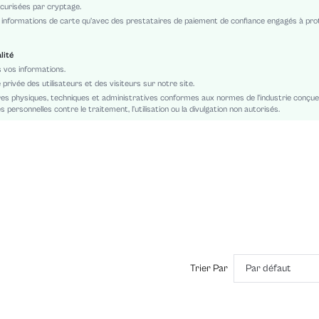
curisées par cryptage.
Lavage en machine, ne pas laver à sec
s informations de carte qu'avec des prestataires de paiement de confiance engagés à pr
Dos-nu, Fermeture éclair, Avec fente
Velours
lité
Ramadan
 vos informations.
Noir
 privée des utilisateurs et des visiteurs sur notre site.
Moulant, Ajusté
es physiques, techniques et administratives conformes aux normes de l'industrie conçu
personnelles contre le traitement, l'utilisation ou la divulgation non autorisés.
Unicolore
Non
Sans doublure
Soirée
Fendu
Sans manches
sz2408294344155371
44137926
Trier Par
Par défaut