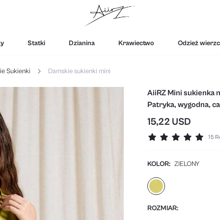
zy
Statki
Dzianina
Krawiectwo
Odzież wierzc
e Sukienki
Damskie sukienki mini
AiiRZ Mini sukienka 
Patryka, wygodna, cas
z motywem Lucky C
15,22 USD
15 R
KOLOR:
ZIELONY
ROZMIAR: