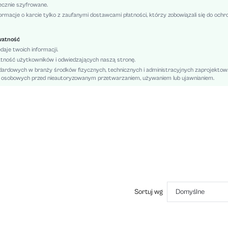
Litera, Prosty
ecznie szyfrowane.
ormacje o karcie tylko z zaufanymi dostawcami płatności, którzy zobowiązali się do och
Mini
100% Poliester
watność
Dom
edaje twoich informacji.
Tkanina
tność użytkowników i odwiedzających naszą stronę.
Bez Pleców, Z łatami, Prążkowana Dzianina
ardowych w branży środków fizycznych, technicznych i administracyjnych zaprojekto
Casual
h osobowych przed nieautoryzowanym przetwarzaniem, używaniem lub ujawnianiem.
Nierozciągliwe
Nie
Naturalne
Zielony
sz2407261743366865
44172067
Sortuj wg
Domyślne