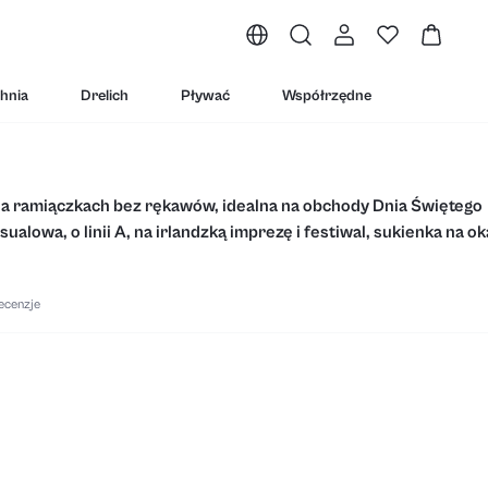
hnia
Drelich
Pływać
Współrzędne
na ramiączkach bez rękawów, idealna na obchody Dnia Świętego
ualowa, o linii A, na irlandzką imprezę i festiwal, sukienka na ok
harm
ecenzje