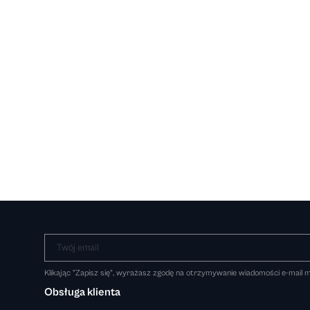
Twój email
Klikając "Zapisz się", wyrażasz zgodę na otrzymywanie wiadomości e-mail
Obsługa klienta