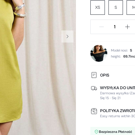
XS
S
Model nosi:
S
height:
69.7in
OPIS
WYSYŁKA DO UNIT
Instrukcja dotycząca
pielęgnacji:
Darmowa wysyłka (Zam
Się 15 - Się 21
Rodzaj:
Kształt krawędzi:
POLITYKA ZWRO
Dekolt:
Easy returns within 30
Długość Rękawa:
Pasujący Rodzaj:
Bezpieczna Płatność