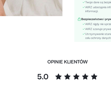
Rodzaj Wzoru:
Twoje dane są bezpi
Długość:
AIIRZ udostępnia inf
informacji.
Skład:
Okazja:
Bezpieczeństwo i pry
AIIRZ nigdy nie sprz
Materiał:
AIIRZ szanuje prywa
Szczegóły:
Utrzymywanie stand
Styl:
celu ochrony danyc
Elastyczność tkaniny:
Przezroczysty:
Linia Tali:
OPINIE KLIENTÓW
Kolor:
skc:
id:
5.0