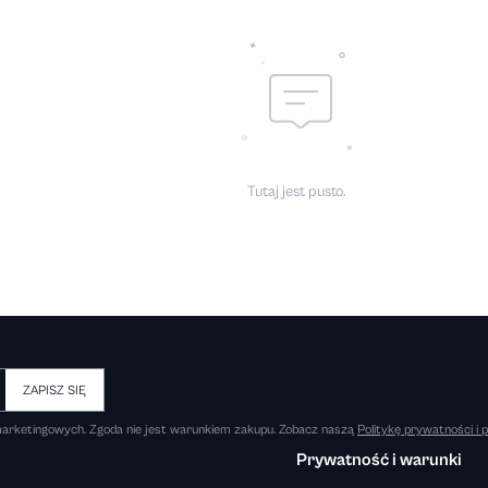
Tutaj jest pusto.
ZAPISZ SIĘ
 marketingowych. Zgoda nie jest warunkiem zakupu. Zobacz naszą
Politykę prywatności i p
Prywatność i warunki