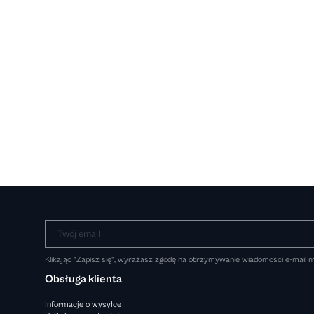
Twój email
Klikając "Zapisz się", wyrażasz zgodę na otrzymywanie wiadomości e-mail
Obsługa klienta
Informacje o wysyłce