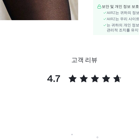
쉬어:
보안 및 개인 정보 보호
세부 사항:
AIIRZ는 귀하의 
스타일:
AIIRZ는 우리 사
는 귀하의 개인 정보
타입 맞춤:
관리적 조치를 유지
허리 라인:
재료:
주의사항:
타입:
고객 리뷰
skc:
id:
4.7