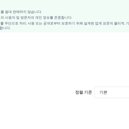
아니요
포켓, 스터드, 지퍼
정보를 절대 판매하지 않습니다.
이트의 사용자 및 방문자의 개인 정보를 존중합니다.
캐주얼
를 무단으로 처리, 사용 또는 공개로부터 보호하기 위해 설계된 업계 표준의 물리적, 
레귤러 핏
합니다.
드롭 웨이스트
PU 가죽
물티슈만 사용
트랙 반바지
sz2408285009125305
44166095
정렬 기준
기본