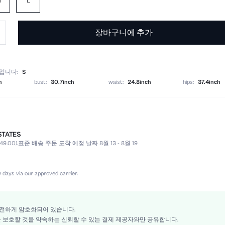
M
L
장바구니에 추가
입니다:
S
h
bust:
30.7inch
waist:
24.8inch
hips:
37.4inch
STATES
100% 폴리우레탄
9.00).
표준 배송 주문 도착 예정 날짜 8월 13 - 8월 19
브라운
미니 쇼츠
논 스트레치
 days via our approved carrier.
할로윈, 독립 기념일
지퍼 플라이
언라인드
전하게 암호화되어 있습니다.
보를 보호할 것을 약속하는 신뢰할 수 있는 결제 제공자와만 공유합니다.
100% 폴리에스터