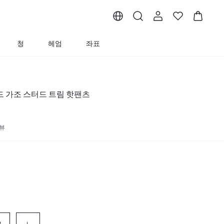
청
헤엄
좌표
이드 가조 스터드 트림 핫팬츠
리뷰