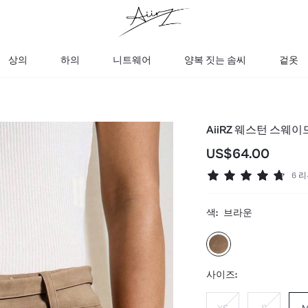
상의
하의
니트웨어
양복 짓는 솜씨
겉옷
AiiRZ 웨스턴 스웨
US$64.00
6 
색:
브라운
사이즈: