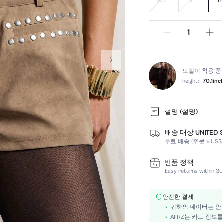
XS
S
모델이 착용 중
height:
70.1inc
설명 (설명)
배송 대상 UNITED 
코팅:
무료 배송 (주문 ≥ US$4
색:
길이:
반품 정책
원단의 탄력성:
Easy returns within 30
페스티벌:
폐쇄 타입:
안전한 결제
안감:
귀하의 데이터는 안
구성:
AIIRZ는 카드 정