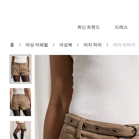
최신 트렌드
드레스
홈
여성 어패럴
여성복
여자 하의
여자 반바지