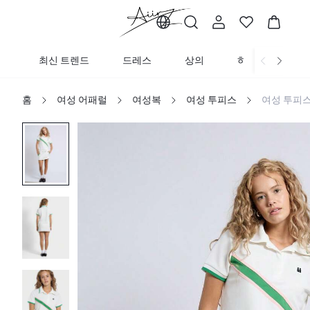
최신 트렌드
드레스
상의
하의
니트
홈
여성 어패럴
여성복
여성 투피스
여성 투피