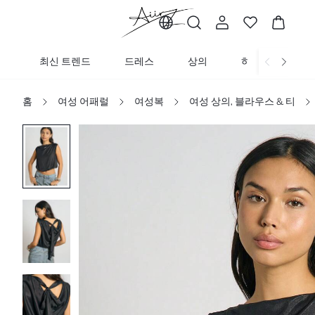
최신 트렌드
드레스
상의
하의
니트
홈
여성 어패럴
여성복
여성 상의, 블라우스 & 티