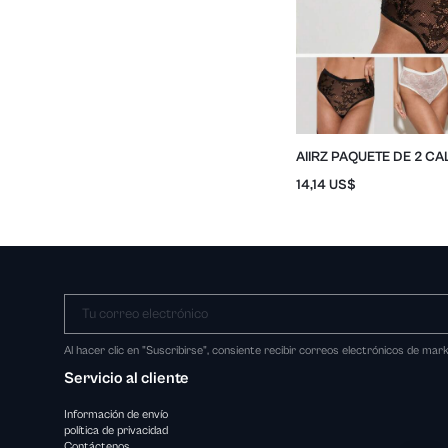
AIIRZ PAQUETE DE 2 C
MALLA DE ENCAJE Y CI
14,14 US$
PARA MUJER
Tu correo electrónico
Al hacer clic en "Suscribirse", consiente recibir correos electrónicos de ma
Servicio al cliente
Información de envío
política de privacidad
Contáctenos